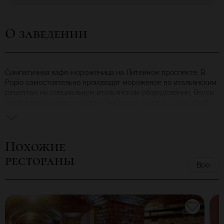
О заведении
Симпатичная кафе-мороженица на Литейном проспекте. В
Popio самостоятельно производят мороженое по итальянским
рецептам на специальном итальянском оборудовании. Вкусы
представлены классические: фисташка, ежевика, абхазский
лимон, плюс сезонные фруктовые. Также тут делают
веганское мороженое на соевом молоке. Шарик обойдется
примерно в сто рублей, положить его могут в рожок или
Похожие
креманку — по желанию гостя.
рестораны
Все