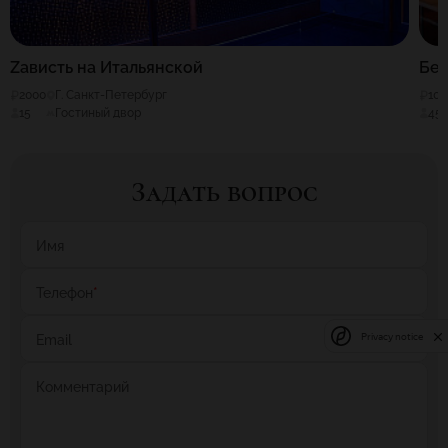
Zависть на Итальянской
Бе
2000
Г. Санкт-Петербург
100
15
Гостиный двор
45
Задать вопрос
Имя
Телефон
*
Privacy notice
Email
Комментарий