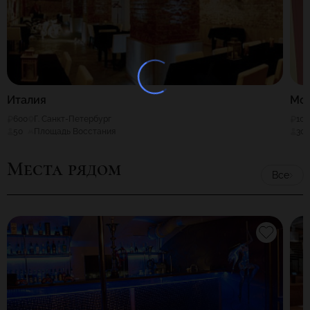
Италия
Мо
600
Г. Санкт-Петербург
100
50
Площадь Восстания
30
Места рядом
Все