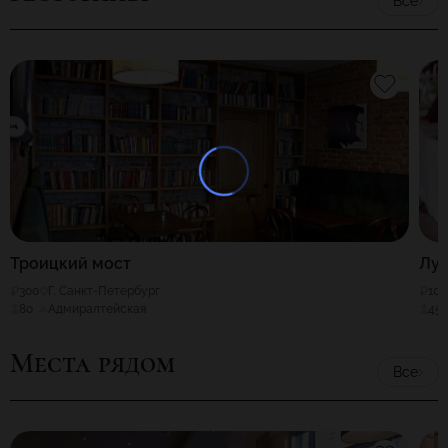
Все
Троицкий мост
Лу
300
Г. Санкт-Петербург
100
80
Адмиралтейская
45
Места рядом
Все