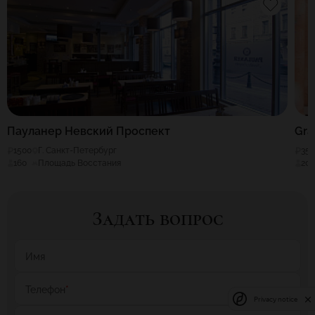
Пауланер Невский Проспект
Gra
1500
Г. Санкт-Петербург
35
160
Площадь Восстания
20
Задать вопрос
Имя
Телефон
*
Privacy notice