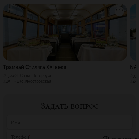
Трамвай Стиляга XXI века
NA
1500
Г. Санкт-Петербург
35
45
Василеостровская
40
Задать вопрос
Имя
Телефон
*
Privacy notice