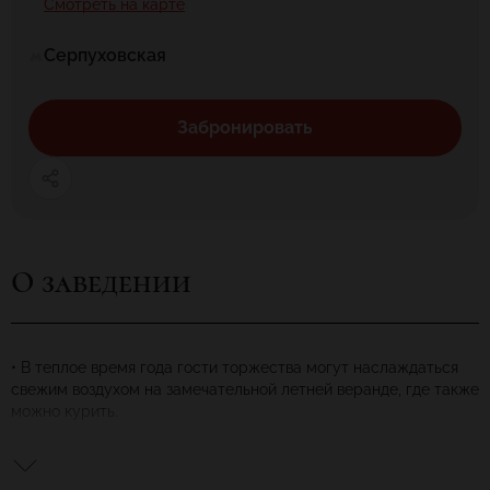
Смотреть на карте
Серпуховская
Забронировать
О заведении
• В теплое время года гости торжества могут наслаждаться
свежим воздухом на замечательной летней веранде, где также
можно курить.
• Пространство ресторана позволяет приходить сюда
большой компанией.