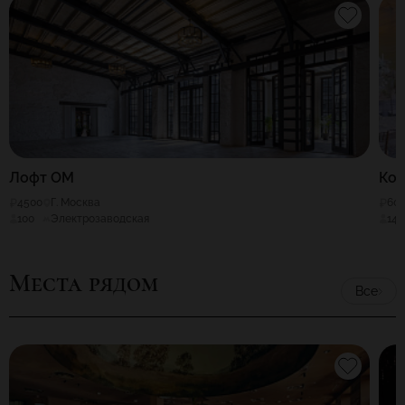
Лофт ОМ
Ко
4500
Г. Москва
60
100
Электрозаводская
140
Места рядом
Все