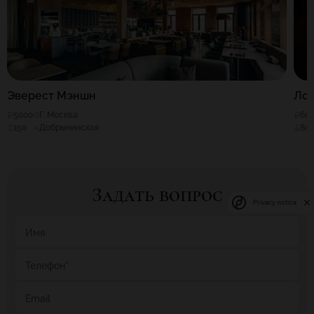
Эверест Мэншн
Ло
5000
Г. Москва
60
150
Добрынинская
80
Задать вопрос
Privacy notice
Имя
Телефон
*
Email