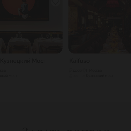
e Кузнецкий Мост
Kaifuso
сква
12000
Г. Москва
цкий мост
200
Кузнецкий мост