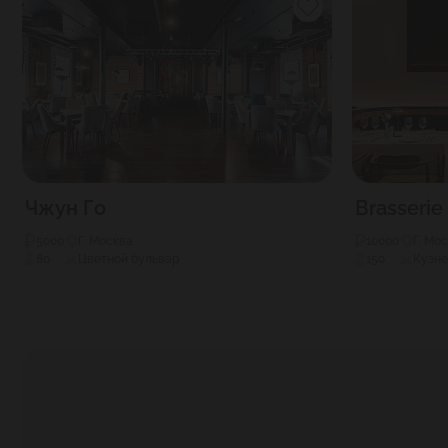
Чжун Го
Brasseri
5000
Г. Москва
10000
Г. Мо
80
Цветной бульвар
150
Кузне