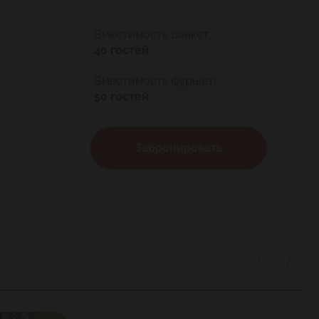
октейли на любой вкус.
нечно кофе… бодрящий или с молоком, со
Вместимость банкет:
40 гостей
Вместимость фуршет:
50 гостей
Забронировать