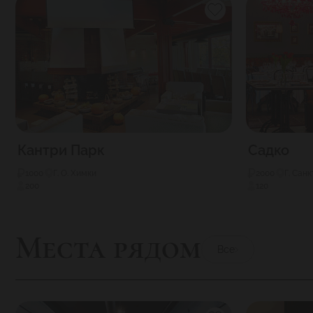
Кантри Парк
Садко
1000
Г. О. Химки
2000
Г. Сан
200
120
Места рядом
Все