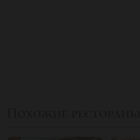
напитков в нашем ресторане включает в себя рус
Свежевыжатые соки и чаи, от традиционного че
сливочной пенкой или Латте, на Ваш выбор.
Похожие ресторан