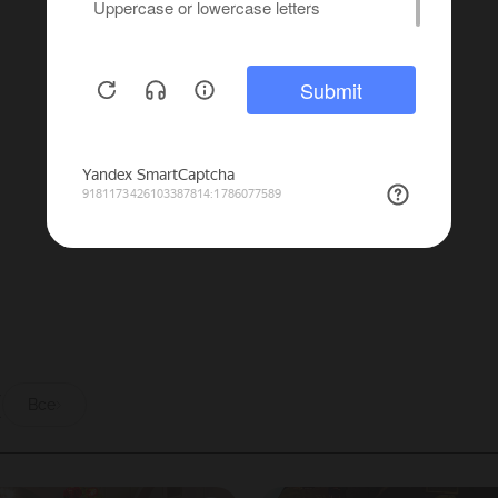
скую водку, коньяк, виски, ром, текилу, пиво и к
рного до чая с цветками василька и сафлора. И ко
ы
Все