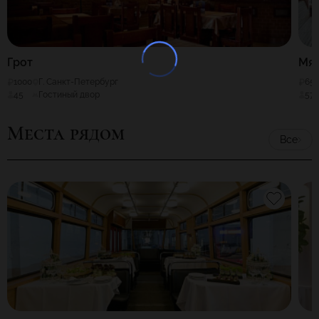
Грот
Мя
1000
Г. Санкт-Петербург
65
45
Гостиный двор
57
Места рядом
Все