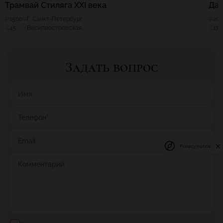
Трамвай Стиляга XXI века
Да
1500
Г. Санкт-Петербург
20
45
Василеостровская
170
Задать вопрос
Имя
Телефон
*
Email
Privacy notice
Комментарий