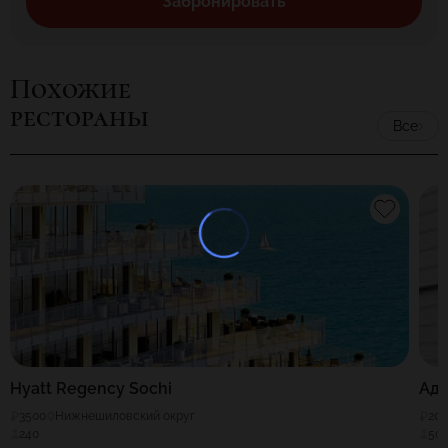
Забронировать
Похожие
рестораны
Все
Hyatt Regency Sochi
Аде
3500
Нижнешиловский округ
20
240
50