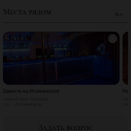
Места рядом
Все
Zависть на Итальянской
Рюм
2000
Г. Санкт-Петербург
35
15
Гостиный двор
80
Задать вопрос