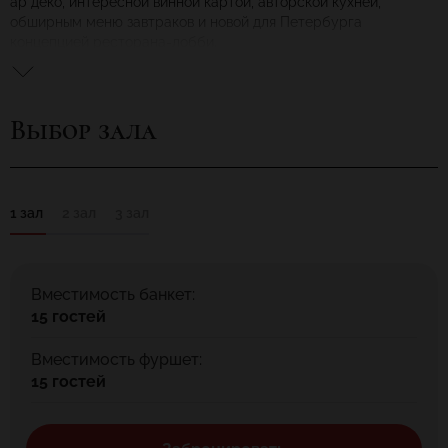
ар деко, интересной винной картой, авторской кухней,
обширным меню завтраков и новой для Петербурга
концепцией ресторана-лобби.
Выбор зала
1 зал
2 зал
3 зал
Вместимость банкет:
15 гостей
Вместимость фуршет:
15 гостей