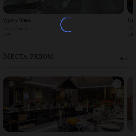
Удача Плюс
The
1000
Хоста
180
130
48
Места рядом
Все