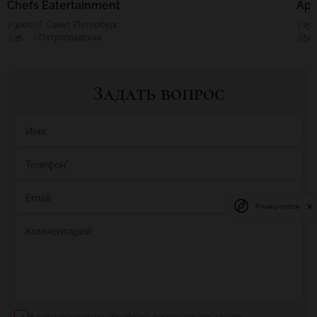
Chefs Eatertainment
Арт
3000
Г. Санкт-Петербург
150
35
Петроградская
50
Задать вопрос
Имя
Телефон
*
Email
Privacy notice
Комментарий