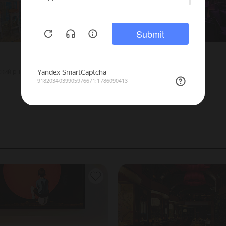
Мята Edition
кий р-н
3000
Г. Москва
50
Тульская