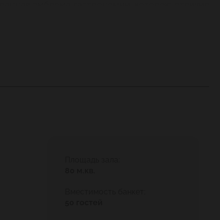
странная эмблема гастрономии, которою отличил
и, а ее собственник... покупал дома в Москве».
тоятельности. «Когда гость желал польстить
 товар».
е, качественным продуктам и вкусной еде. И
готовления настоек так же традиционно давно
ьшим количеством ягод, что позволяло готовить
Площадь зала:
80 м.кв.
Вместимость банкет:
50 гостей