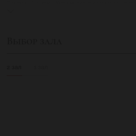
Белова. «На доме Хвощинского красуется золот
ее купец Белов. Лет 30-40 назад эта свиная го
Продукция Белова была своего рода и знако
самолюбию хозяина, то, пробуя сыр или колбасу
Взяв за основу именно эти характеристики 
Выбор зала
дополнили это крафтовым пивом и домашними 
зародились на Руси. Русская кухня всегда сла
разнообразные настойки и явства.
2 зал
1 зал