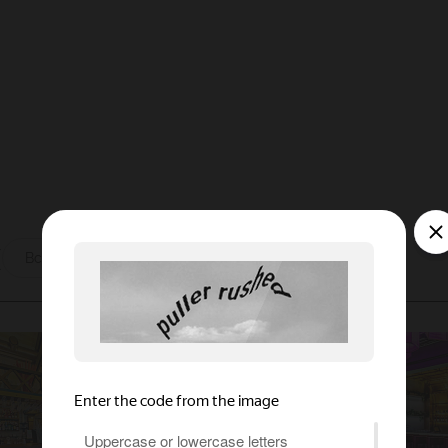
ы
Все