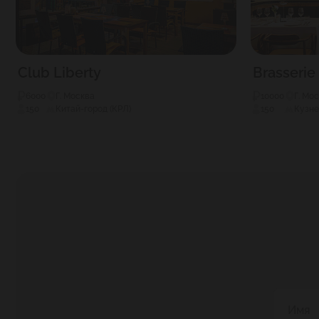
Club Liberty
Brasseri
6000
Г. Москва
10000
Г. Мо
150
Китай-город (КРЛ)
150
Кузне
Имя