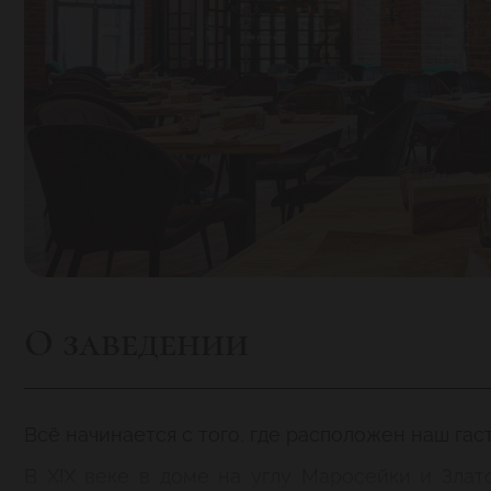
О заведении
Всё начинается с того, где расположен наш гас
В XIX веке в доме на углу Маросейки и Злат