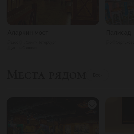
Аларчин мост
Палисад
1200
Г. Санкт-Петербург
0
Серпуховс
50
Садовая
Места рядом
Все