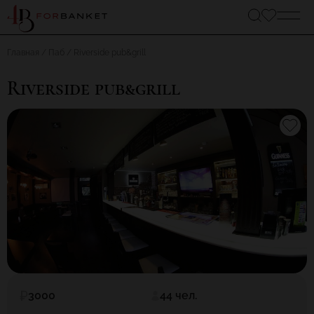
Главная
Паб
Riverside pub&grill
Riverside pub&grill
3000
44 чел.