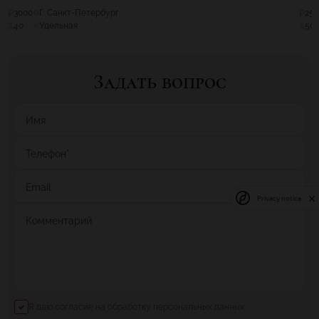
3000
Г. Санкт-Петербург
25
40
Удельная
50
Задать вопрос
Имя
Телефон
*
Email
Privacy notice
Комментарий
Я даю согласие на обработку персональных данных