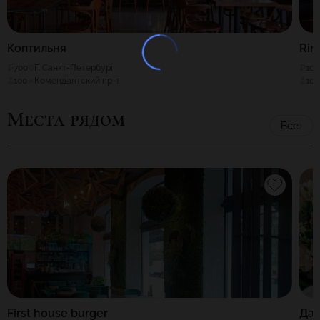
Коптильня
Rin
700
Г. Санкт-Петербург
100
100
Комендантский пр-т
100
Места рядом
Все
First house burger
Дач