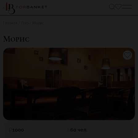
Главная
Паб
Морис
Морис
1000
60 чел.