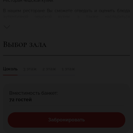
Ресторан чешской кухни.
В нашем ресторане Вы сможете отведать и оценить блюда
аутентичной чешской кухни, а также насладиться
неповторимым вкусом пива, сваренного по старинной
классической рецептуре.
Атмосфера уюта и качество обслуживания приятно удивят и
Выбор зала
порадуют Вас.
Цоколь
3 этаж
2 этаж
1 этаж
Вместимость банкет:
72 гостей
Забронировать