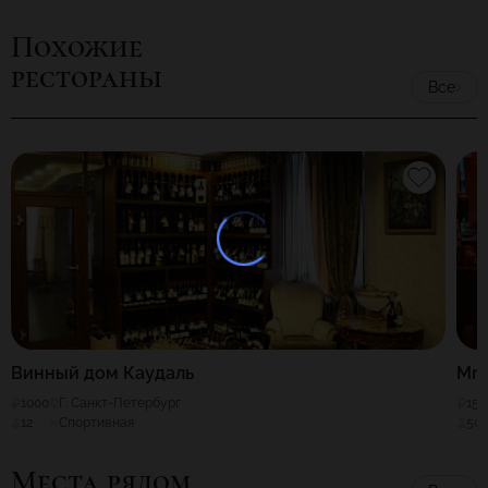
Похожие
рестораны
Все
Винный дом Каудаль
MrG
1000
Г. Санкт-Петербург
150
12
Спортивная
50
Места рядом