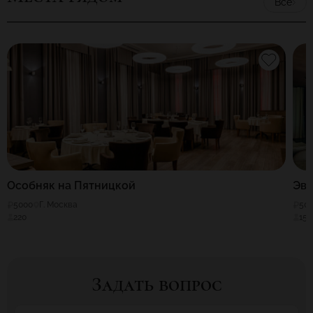
Все
Особняк на Пятницкой
Эв
5000
Г. Москва
50
220
150
Задать вопрос