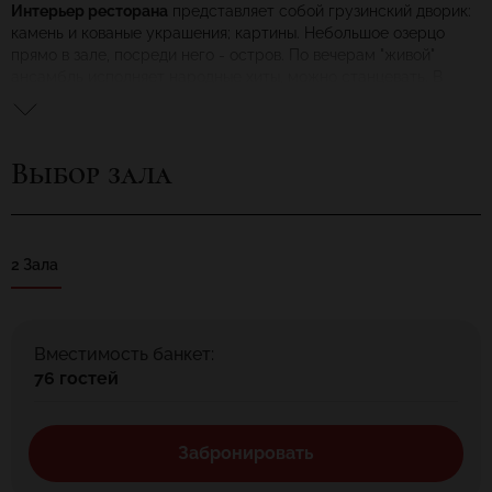
Интерьер ресторана
представляет собой грузинский дворик:
камень и кованые украшения; картины. Небольшое озерцо
прямо в зале, посреди него - остров. По вечерам "живой"
ансамбль исполняет народные хиты, можно станцевать. В
меню традиционные грузинские блюда: сациви, шашлыки,
лобио.
Выбор зала
2 Зала
Вместимость банкет:
76 гостей
Забронировать