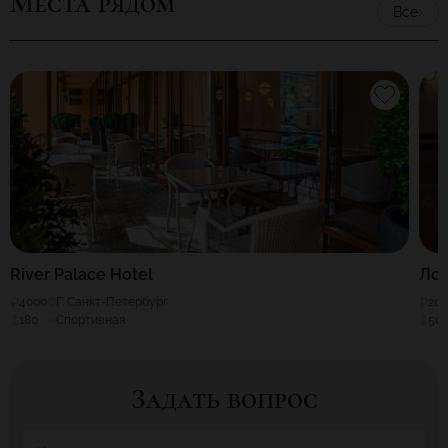
Места рядом
Все
River Palace Hotel
Ло
4000
Г. Санкт-Петербург
20
180
Спортивная
50
Задать вопрос