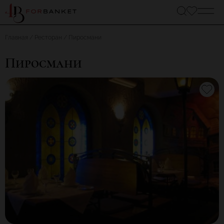
Главная
Ресторан
Пиросмани
Пиросмани