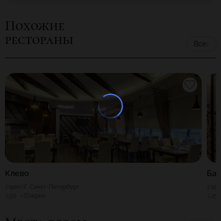
Похожие
рестораны
Все
Клево
Ба
900
Г. Санкт-Петербург
120
50
Озерки
25