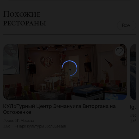
Похожие
рестораны
Все
КУЛЬТурный Центр Эммануила Виторгана на
Igl
Остоженке
100
2000
Г. Москва
16
60
Парк культуры (Кольцевая)