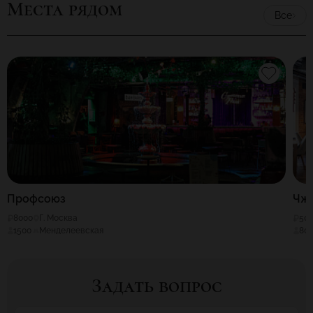
Места рядом
Все
Профсоюз
Чжу
8000
Г. Москва
50
1500
Менделеевская
80
Задать вопрос