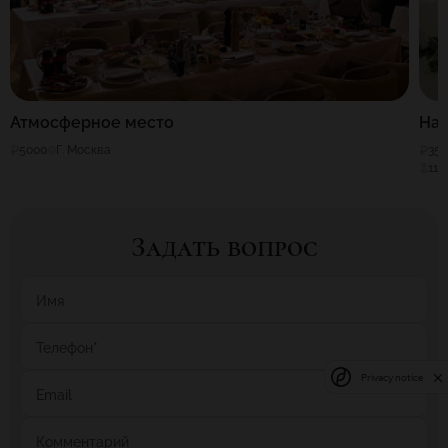
Атмосферное место
На
5000
Г. Москва
35
110
Задать вопрос
Имя
Телефон
*
Privacy notice
Email
Комментарий