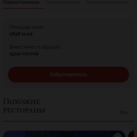
Первый павильон
Третий павильон
Четвертый павильон
Ш
Площадь зала:
1858 м.кв.
Вместимость фуршет:
1500 гостей
Забронировать
Похожие
рестораны
Все