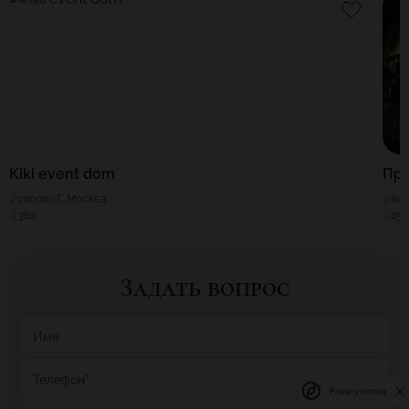
Kiki event dom
Пр
20000
Г. Москва
80
380
150
Задать вопрос
Имя
Телефон
*
Privacy notice