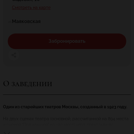
Смотреть на карте
Маяковская
Забронировать
О заведении
Один из старейших театров Москвы, созданный в 1923 году.
На двух сценах театра (основной, рассчитанной на 894 места
и сценой "Под крышей" на 120 мест) идут спектакли по
произведениям классиков отечественной и мировой