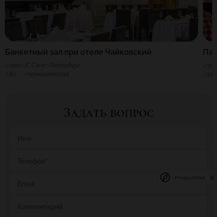
Банкетный зал при отеле Чайковский
Паб
1000
Г. Санкт-Петербург
70
80
Чернышевская
17
Задать вопрос
Имя
Телефон
*
Privacy notice
Email
Комментарий