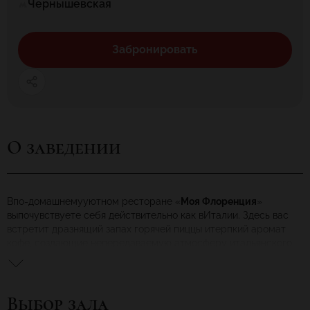
Чернышевская
Забронировать
О заведении
Впо-домашнемууютном ресторане «
Моя Флоренция
»
выпочувствуете себя действительно как вИталии. Здесь вас
встретит дразнящий запах горячей пиццы итерпкий аромат
кофе, создающие непередаваемую атмосферу итальянского
гостеприимства. Изумительная кухня, простая, ноизысканная
обстановка судобными мягкими диванчиками, атакже
дружелюбие ивнимание персонала обеспечат вам приятный
Выбор зала
изапоминающийся вечер.