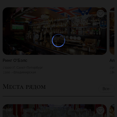
Ринг О'Бэлс
Am
1100
Г. Санкт-Петербург
25
100
Владимирская
80
Места рядом
Все