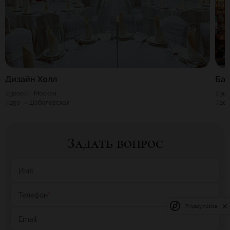
Дизайн Холл
Бан
3000
Г. Москва
30
250
Шаболовская
20
Задать вопрос
Имя
Телефон
*
Privacy notice
Email