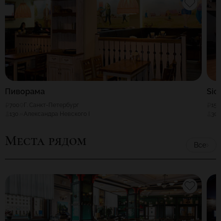
Пиворама
Sici
700
Г. Санкт-Петербург
150
130
Александра Невского I
30
Места рядом
Все