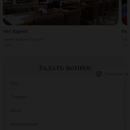
Чё? Харчо!
Par
1000
Красная Поляна
180
150
150
Задать вопрос
Privacy notice
Имя
Телефон
*
Email
Комментарий