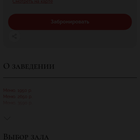
Смотреть на карте
Забронировать
О заведении
Меню. 1950 р.
Меню. 2650 р.
Меню. 3590 р.
Банкетный зал ресторана "Панорама", рассчитанный на 100
посадочных мест, прекрасно подойдет для проведения любого
мероприятия.
Выбор зала
«Панорама» удачно расположен в Красногвардейском