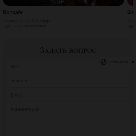
Boncafe
Sht
2000
Г. Санкт-Петербург
150
50
Новочеркасская
50
Задать вопрос
Privacy notice
Имя
Телефон
*
Email
Комментарий