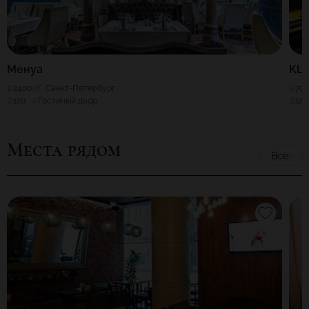
Менуа
KL
2400
Г. Санкт-Петербург
70
120
Гостиный двор
120
Места рядом
Все