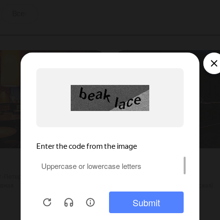
ы
Все
Бериот
кт-Петербург
3500
Г. Москва
вная
700
Смоленская (Филевская)