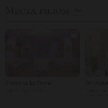
Места рядом
Все
Creme de La Creme
Островок
2000
Г. Санкт-Петербург
1900
Г. Сан
60
100
Ладож