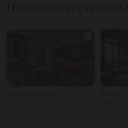
Похожие ресторан
IL LAGO dei Cigni
Solnce
5500
Г. Санкт-Петербург
1000
Г. Сан
90
50
Спорти