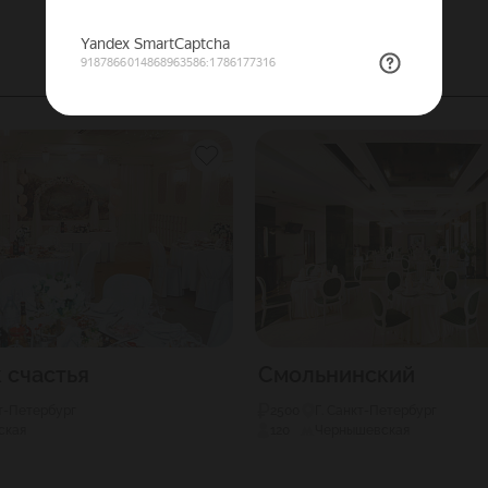
 счастья
Смольнинский
кт-Петербург
2500
Г. Санкт-Петербург
ская
120
Чернышевская