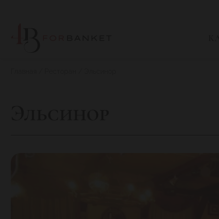
К
Главная
Ресторан
Эльсинор
Эльсинор