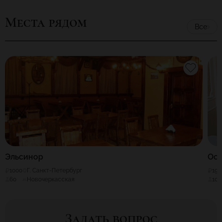
Места рядом
Все
Эльсинор
Ост
1000
Г. Санкт-Петербург
190
60
Новочеркасская
100
Задать вопрос