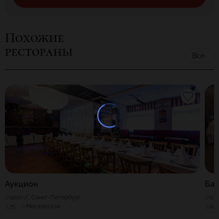
Похожие
рестораны
Все
Аукцион
Бан
1200
Г. Санкт-Петербург
100
75
Московская
20