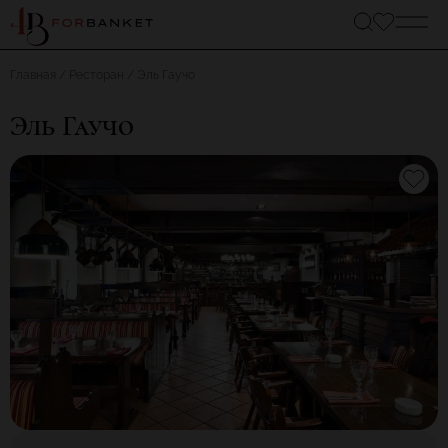
Главная
Ресторан
Эль Гаучо
Эль Гаучо