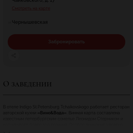
Чайковского, д. 17
Смотреть на карте
Чернышевская
Забронировать
О заведении
В отеле Indigo St.Petersburg Tchaikovskogo работает ресторан
авторской кухни
«Вино&Вода»
. Винная карта составлена
известным петербургским сомелье Леонидом Стерником и
насчитывает более 100 позиций. Особое внимание уделено
достойным интереса, малоизвестным на российском рынке