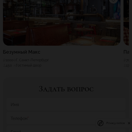
Безумный Макс
Паб
1000
Г. Санкт-Петербург
70
450
Гостиный двор
17
Задать вопрос
Имя
Телефон
*
Privacy notice