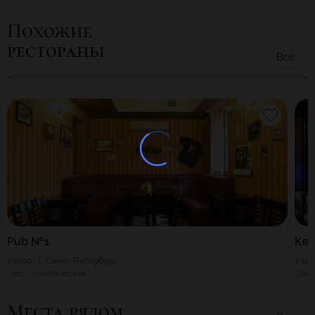
Похожие
рестораны
Все
Pub №1
Ква
1000
Г. Санкт-Петербург
100
80
Чкаловская
64
Места рядом