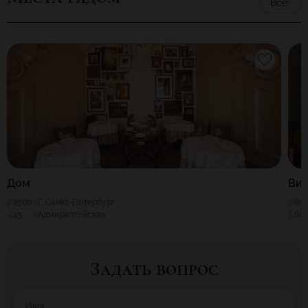
Все
Дом
Ви
2500
Г. Санкт-Петербург
80
45
Адмиралтейская
60
Задать вопрос
Имя