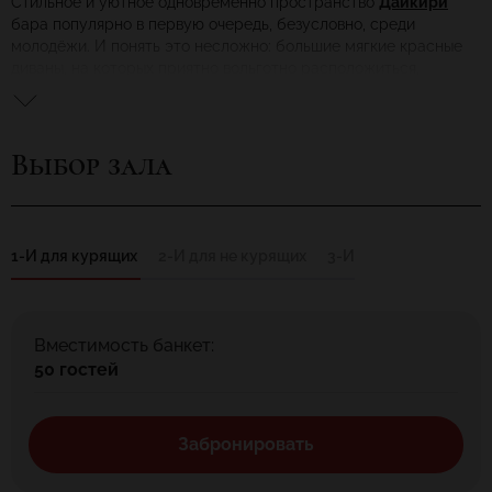
Стильное и уютное одновременно пространство
Дайкири
бара популярно в первую очередь, безусловно, среди
молодёжи. И понять это несложно: большие мягкие красные
диваны, на которых приятно вольготно расположиться,
потягивая из соломинки напиток, на стенах развешаны
гламурные чёрно-белые фотографии, а возле длинной стойки
– в любое время дня кипит особая жизнь, со сменяющими
Выбор зала
друг друга бокалами и неумолчной беседе бармена со всеми
гостями, особенно симпатичными девушками.
Меню Дайкири бара представлено пухлой папкой с
различными коктейлями – сколько их тут точно никем не
1-Й для курящих
2-Й для не курящих
3-Й
подсчитано, но говорят – не менее двух сотен. Голодным
страждущим предлагается коллекция закусок: рыбные
рулетики, тарталетки с жульеном, немалых размеров
сэндвичи с разными компонентами, кремовые пирожные и
Вместимость банкет:
специальные фруктово-ягодные тарелки.
50 гостей
Хотите скрасить ненастно-серый питерский вечер чем-
нибудь необычным? Тогда зовите своих друзей в коктейльный
поход, пунктом назначения которого будет Дайкири бар.
Забронировать