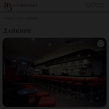
Главная
Бар
Дайкири
Дайкири