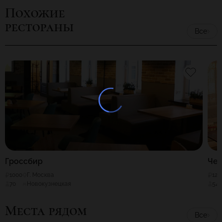
Похожие
рестораны
Все
Гроссбир
Че
1000
Г. Москва
120
70
Новокузнецкая
54
Места рядом
Все