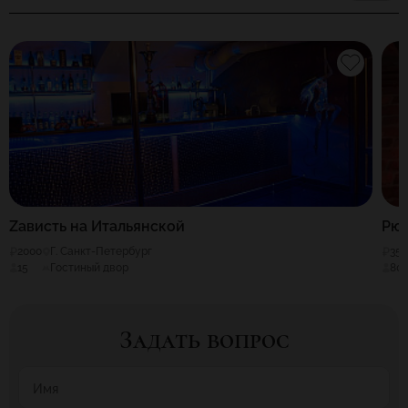
Zависть на Итальянской
Рюм
2000
Г. Санкт-Петербург
35
15
Гостиный двор
80
Задать вопрос
Имя