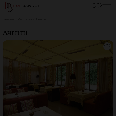
Главная
Ресторан
Аченти
Аченти