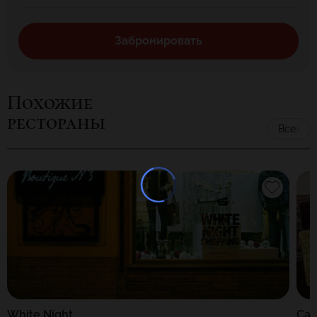
Забронировать
Похожие
рестораны
Все
White Night
Са