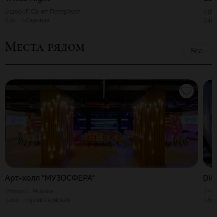
1200
Г. Санкт-Петербург
180
30
Садовая
40
Места рядом
Все
Арт-холл "МУЗОСФЕРА"
Dic
6000
Г. Москва
20
200
Кропоткинская
80