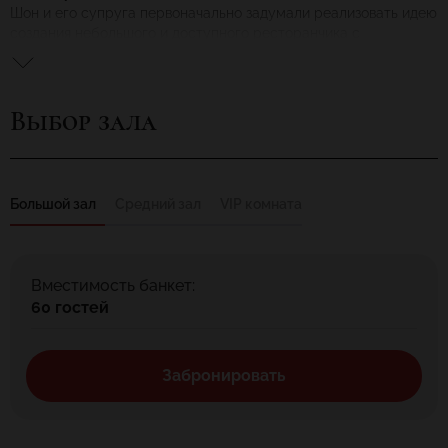
Шон и его супруга первоначально задумали реализовать идею
создания небольшого и доступного ресторанчика с
элементами достропримечательностей Вьетнама. Зал
сделали в стиле вьетнамской деревушки конца 80-х годов с
речкой и водопадиком. В то время особую рекламную
Выбор зала
кампанию не стали проводить. «Реклама – слишком
дорогостоящее удовольствие, которое, в конечном счете,
оплачивает никто другой, а посетитель в форме наценки. Я
отвергаю такую политику. Слишком много таких ресторанов в
Москве. Мы должны иметь свою собственную стратегию» -
Большой зал
Средний зал
VIP комната
говорит г-н В. Шон. И действительно, ресторан «Синяя река»
не нуждался в особой рекламе. Его рекомендуют друзьям и
знакомым. Они в свою очередь «распространяют»
информацию дальше. И люди возвращаются снова и снова.
Вместимость банкет:
Постоянные гости – успех ресторана.
60 гостей
Забронировать