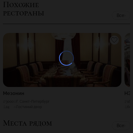
Похожие
рестораны
Все
Мезонин
НЭ
3000
Г. Санкт-Петербург
165
24
Гостиный двор
60
Места рядом
Все