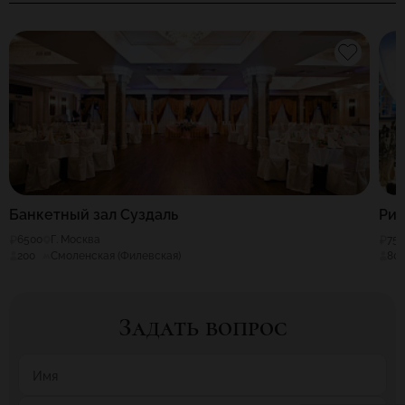
Банкетный зал Суздаль
Ри
6500
Г. Москва
75
200
Смоленская (Филевская)
80
Задать вопрос
Имя