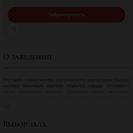
Забронировать
О заведении
Ресторан «12шиллингов» располагается впредгорьях Кавказа
наулице Вишнёвой, вдалеке отцентра города. Онславится
своей пивоварней исвежим разливным пивом, ккоторому
вкачестве закуски можно заказать много различных блюд
европейской кухни.
Интерьер заведения выполнен всредневековом стиле,
благодаря которому взаведении царит домашняя иуютная
Выбор зала
атмосфера.