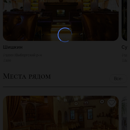
Шишкин
Сун
1200
Выборгский р-н
120
100
24
Места рядом
Все