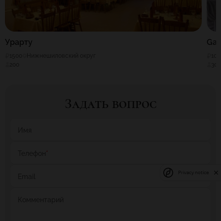
Урарту
Gag
1500
Нижнешиловский округ
100
200
30
Задать вопрос
Имя
Телефон
*
Privacy notice
Email
Комментарий