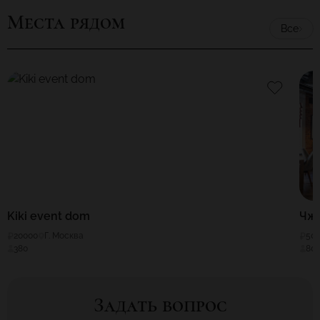
Места рядом
Все
Kiki event dom
Чжу
20000
Г. Москва
50
380
80
Задать вопрос