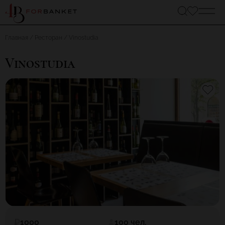
Главная
Ресторан
Vinostudia
Vinostudia
1000
100 чел.