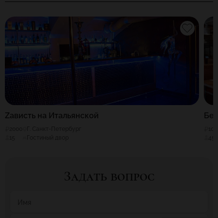
Zависть на Итальянской
Бе
2000
Г. Санкт-Петербург
100
15
Гостиный двор
45
Задать вопрос
Имя