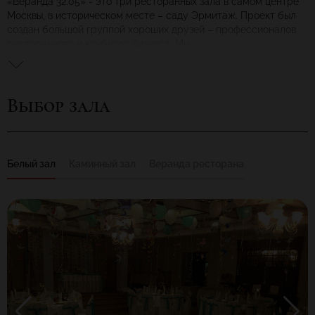
«Веранда 32.05» - это три ресторанных зала в самом центре
Москвы, в историческом месте – саду Эрмитаж. Проект был
создан большой группой хороших друзей – профессионалов
ресторанного и клубного бизнеса. Мы
придумали дружелюбное место для гастрономических
вечеров, большихсемейных обедов, веселых спонтанных
вечеринок и конечно праздников.
Выбор зала
Название 'Веранда 32.05' расшифровывается затейливо - это
попытка избежать характеристики 'бар', 'ресторан', 'кафе' или
'клуб'. Потому что 'Веранда 32.05' - это одновременно и бар
(тут богатейшая коктейльная коллекция и оригинальная
винная карта), и ресторан (шеф-повар готовит вкусно и
Белый зал
Каминный зал
Веранда ресторана
модно), и кафе (гостю действительно рады, даже если он
заказал только чашку чаю), и клуб (потому что всегда музыка,
а иногда, под настроение, и танцы).
А цифры 32.05 – это Тридцать Второе Мая – вымышленный,
но всегда желанный дополнительный день весны!