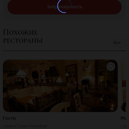
Забронировать
Похожие
рестораны
Все
Гости
Ми
1200
Г. Санкт-Петербург
150