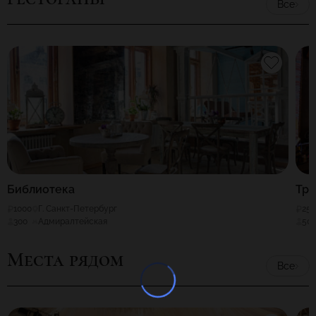
Все
Библиотека
Тра
1000
Г. Санкт-Петербург
25
300
Адмиралтейская
50
Места рядом
Все