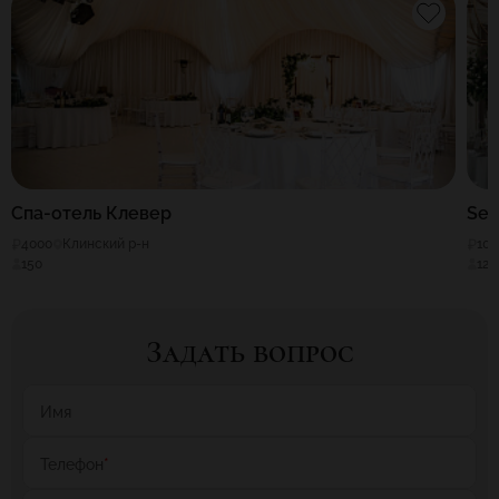
Спа-отель Клевер
Sen
4000
Клинский р-н
10
150
120
Задать вопрос
Имя
Телефон
*