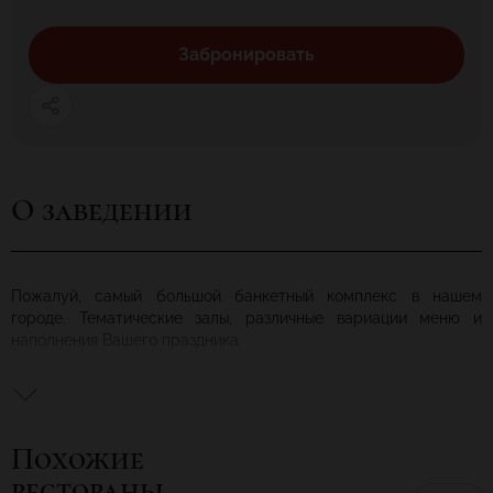
Забронировать
О заведении
Пожалуй, самый большой банкетный комплекс в нашем
городе. Тематические залы, различные вариации меню и
наполнения Вашего праздника.
Семейное торжество, корпоратив, бизнес мероприятия
различного уровня сложности будут проведены на высоком
уровне с учетом всех Ваших пожеланий.
Похожие
Ваш отдых - это наша работа
рестораны