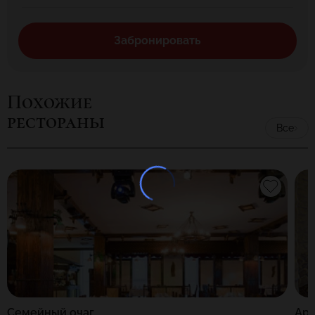
Забронировать
Похожие
рестораны
Все
Семейный очаг
Ар