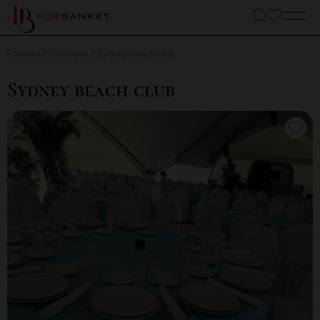
Главная
Ресторан
Sydney beach club
Sydney beach club