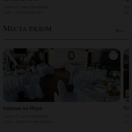
1000
Г. Санкт-Петербург
35
150
Ленинский пр-т
20
Места рядом
Все
Хорошо на Море
Пл
3400
Г. Санкт-Петербург
130
200
Крестовский остров
20