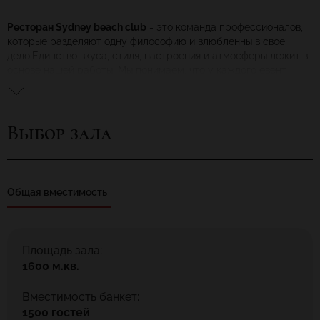
Ресторан Sydney beach club
- это команда профессионалов,
которые разделяют одну философию и влюбленны в свое
дело.Единство вкуса, стиля, настроения и атмосферы лежит в
основе нашей работы. Мы понимаем, что у каждого евент-
события своя душа, будь то презентации, выставки,
конференции, частные или корпоративные мероприятия. В
следствии, этого мы используем индивидуальный подход к
Выбор зала
каждому мероприятию с учетом всех пожеланий и
предпочтений гостей. Для проведения мероприятий мы
используем, современное, мощное музыкальное и световое
оборудование. Нашим большим достоинством является
расположение площадки в живописном месте; наличие
Общая вместимость
вертолетной площадки и пристани центрального яхт-клуба.
Площадь зала:
1600 м.кв.
Вместимость банкет:
1500 гостей