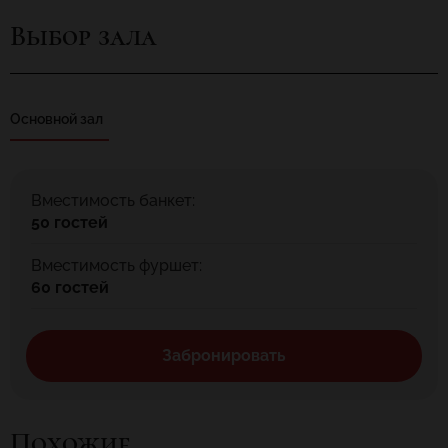
Основной зал с широкой барной стойкой и мягкими диванами
идеально подойдет для небольшого мероприятия.
Выбор зала
Основной зал
Вместимость банкет:
50 гостей
Вместимость фуршет:
60 гостей
Забронировать
Похожие