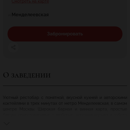
Смотреть на карте
Менделеевская
Забронировать
О заведении
Уютный рестобар с понятной, вкусной кухней и авторскими
коктейлями в трех минутах от метро Менделеевская, в самом
центре Москвы. Широкая барная и винная карта, простые
блюда, приготовленные с любовью, хорошая музыка и забота
о каждом госте.