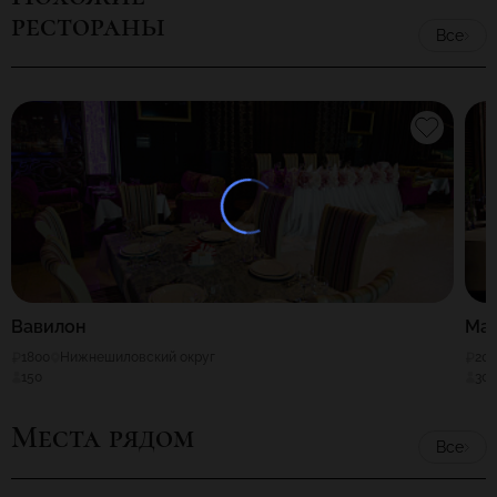
рестораны
Все
Вавилон
Ма
1800
Нижнешиловский округ
20
150
30
Места рядом
Все