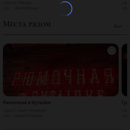
1200
Г. Москва
30
35
Дмитровская
65
Места рядом
Все
Рюмочная в бутылке
Гра
350
Г. Санкт-Петербург
100
80
Сенная Площадь
30