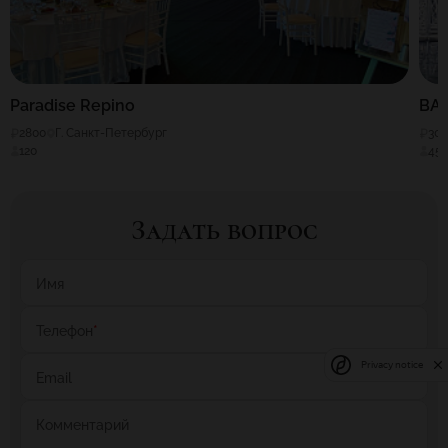
Paradise Repino
BA
2800
Г. Санкт-Петербург
30
120
45
Задать вопрос
Имя
Телефон
*
Privacy notice
Email
Комментарий