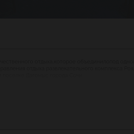
ачественного отдыха,которое объединилопод одно
правления отдыха развлекательного комплекса Ро
 поселке Дагомыс города Сочи.
 полулюкси люкс.