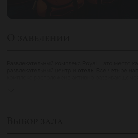
О заведении
Развлекательный комплекс Royal —это место к
развлекательный центр и
отель
. Все четыре на
комплекс расположенв активно развивающемся
В Royal Hotel два вида номеров
Выбор зала