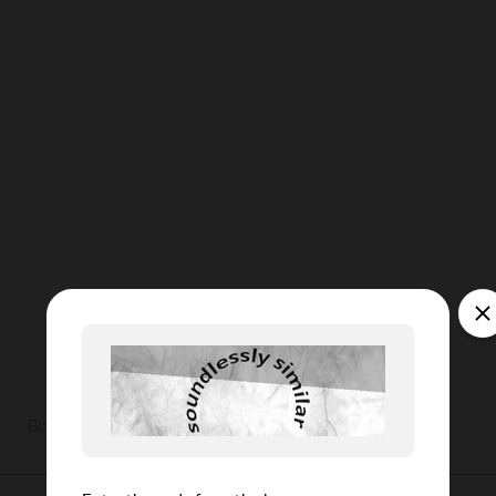
ы
Все