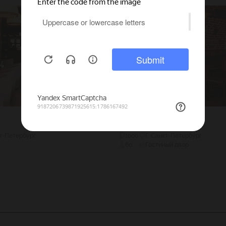
Molly Shelter
кт-Петербург
1000
Г. Санкт-Петербург
60
Гостиный двор