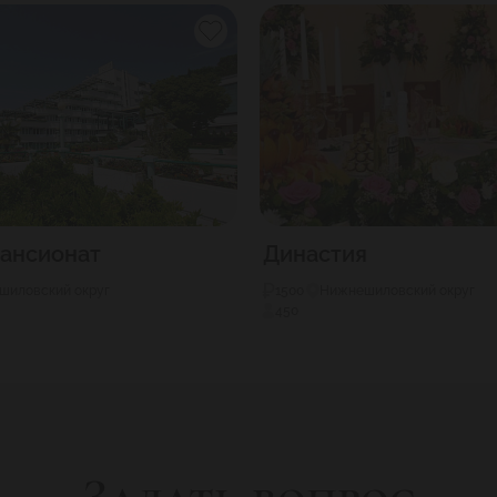
ансионат
Династия
шиловский округ
1500
Нижнешиловский округ
450