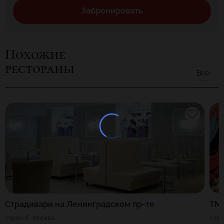
Забронировать
Похожие
рестораны
Все
Страдивари на Ленинградском пр-те
ТМ
1500
Г. Москва
180