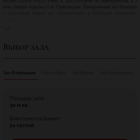
Бизнес-отель Россо Рива 4* расположен на набережной, в 7
мин. пешей ходьбы от м. Павелецкая. Панорамный зал Венеция
с красивым видом на набережную и большим балконом,
дизайнерское пространство "Библиотека" в стиле шале с
камином, кожаными креслами, приватной комнатой со
слайдовыми дверьми, лофт Милан, ресторан Россо Рива с
каминной зоной, комната Флоренция для небольших камерных
Выбор зала
банкетов. У нас русская, европейская и итальянская кухня.
Наш лучший люкс и другие подарки от отеля!
Зал Флоренция
Россо Рива
Зал Милан
Зал Библиотека
Площадь зала:
30 м.кв.
Вместимость банкет:
20 гостей