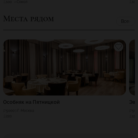
100
Сокол
100
Места рядом
Все
Особняк на Пятницкой
Эв
5000
Г. Москва
50
220
150