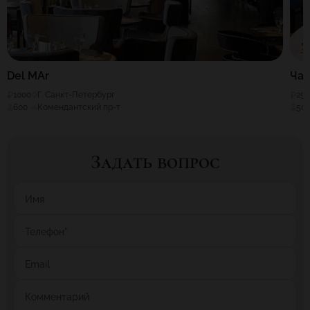
Del MAr
Час
1000
Г. Санкт-Петербург
25
600
Комендантский пр-т
50
Задать вопрос
Имя
Телефон
*
Email
Комментарий