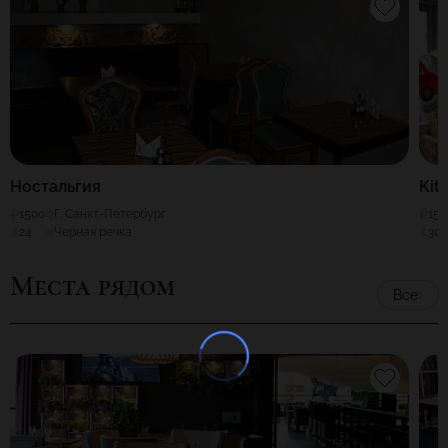
Ностальгия
Kit
1500
Г. Санкт-Петербург
150
24
Черная речка
30
Места рядом
Все