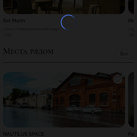
Sel Marin
Ис
2000
Нижнешиловский округ
150
125
50
Места рядом
Все
NAUTILUS SPACE
Ро