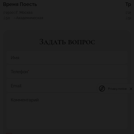
Время Поесть
Тра
1500
Г. Москва
25
50
Академическая
50
Задать вопрос
Имя
Телефон
*
Email
Privacy notice
Комментарий