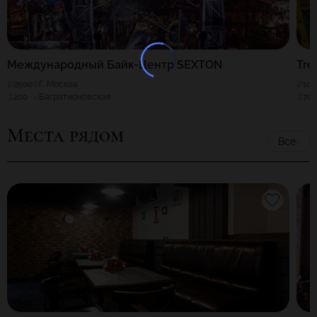
Международный Байк-Центр SEXTON
Tre
2500
Г. Москва
100
200
Багратионовская
70
Места рядом
Все