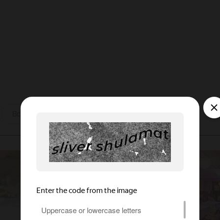
уете всё гостеприимство ищедрость Армении.
ы
Все