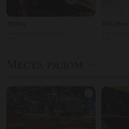
BBSea
PRCoffee
1000
Нижнешиловский округ
3000
Красно
60
300
Места рядом
Все