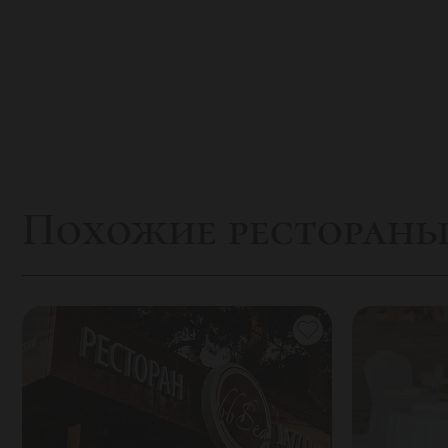
Только посетивгранд-кафе«Лаваш», выпочувств
Похожие ресторан