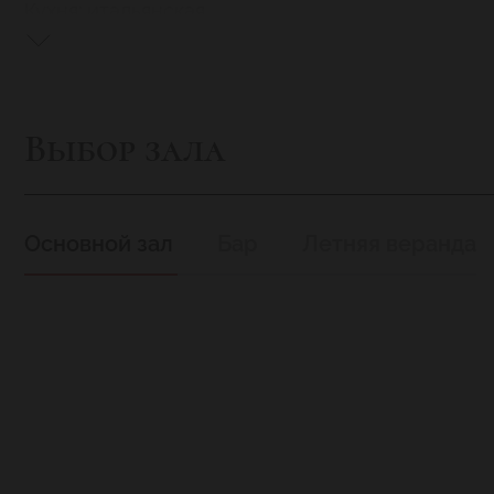
Кухня: итальянская
Возможность бронирования
Выбор зала
Основной зал
Бар
Летняя веранда