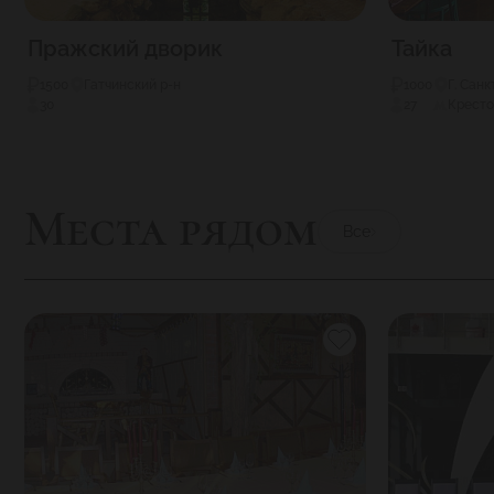
Пражский дворик
Тайка
1500
Гатчинский р-н
1000
Г. Сан
30
27
Кресто
Места рядом
Все