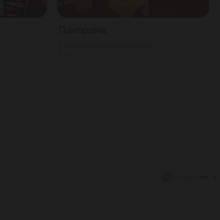
Панорама
1000
Нижнешиловский округ
70
Privacy notice