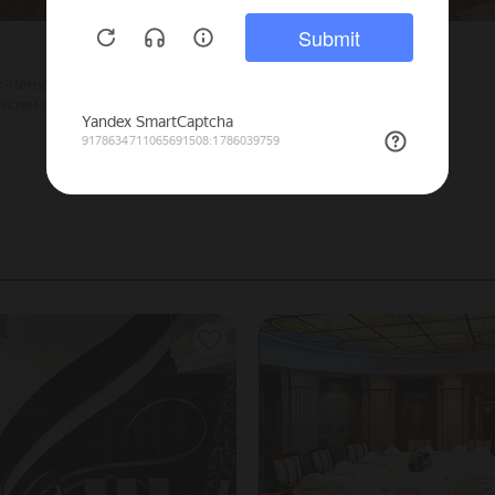
Джонджоли на
Алексеевской
кт-Петербург
вский остров
1400
Г. Москва
50
Алексеевская