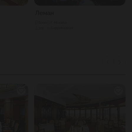
Леман
6000
Г. Москва
300
Баррикадная