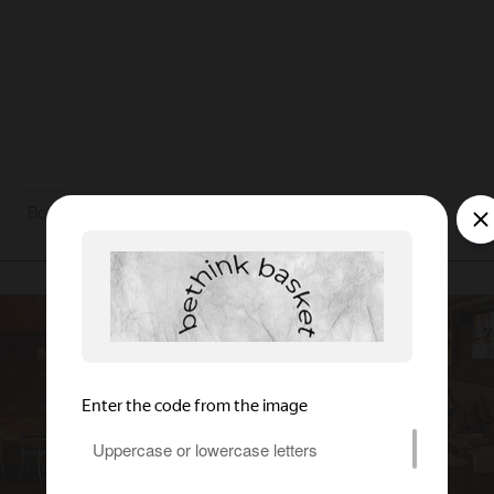
ы
Все