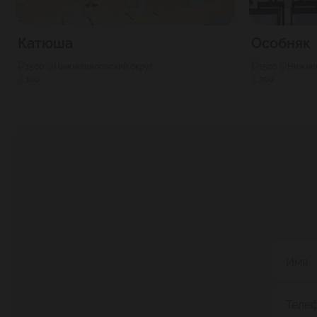
Катюша
Особняк
1500
Нижнешиловский округ
1500
Нижнеш
100
200
Имя
Теле