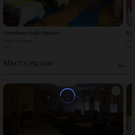
Семейное кафе Мульто
Ка
2000
Г. Видное
95
30
26
Места рядом
Все