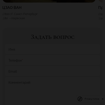
ЦЗАО ВАН
Пр
800
Г. Санкт-Петербург
99
80
Нарвская
90
Задать вопрос
Имя
Телефон
*
Email
Комментарий
Privacy notice