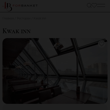
Главная
Ресторан
Kwak inn
Kwak inn