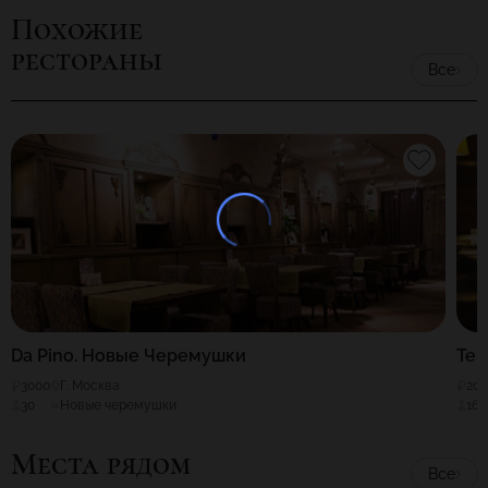
«Квакинн» - отличное место, где любят собираться любители
Похожие
пенного напитка: и перекусить, и просто за жизнь поболтать
рестораны
по-приятельски.
Все
Da Pino. Новые Черемушки
Ter
3000
Г. Москва
20
30
Новые черемушки
160
Места рядом
Все