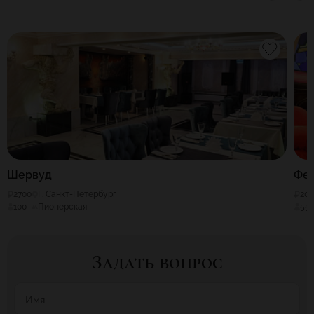
Шервуд
Фе
2700
Г. Санкт-Петербург
20
100
Пионерская
55
Задать вопрос
Имя