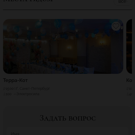
Все
Терра-Кот
Ко
1500
Г. Санкт-Петербург
100
100
Электросила
40
Задать вопрос
Имя