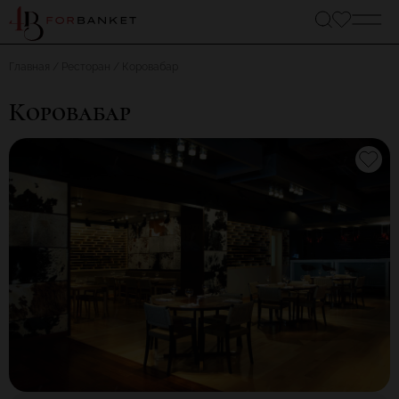
Главная
Ресторан
Коровабар
Коровабар