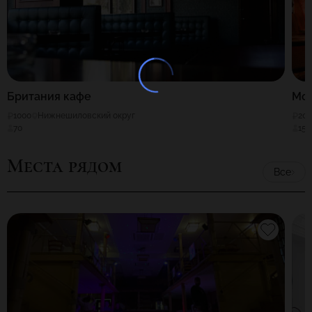
Британия кафе
Моя
1000
Нижнешиловский округ
20
70
150
Места рядом
Все