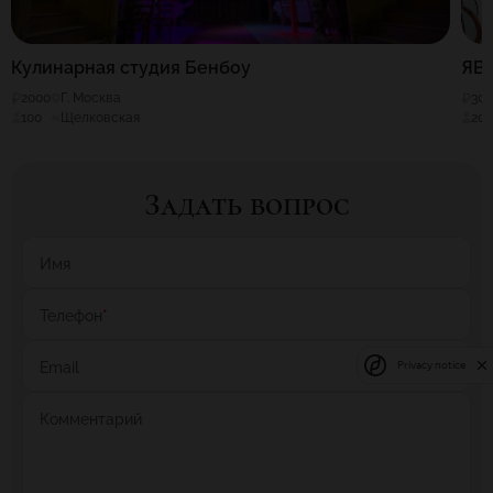
Кулинарная студия Бенбоу
ЯВ
2000
Г. Москва
30
100
Щелковская
20
Задать вопрос
Имя
Телефон
*
Email
Privacy notice
Комментарий