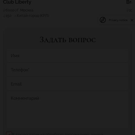
Club Liberty
Bra
6000
Г. Москва
10
150
Китай-город (КРЛ)
150
Privacy notice
Задать вопрос
Имя
Телефон
*
Email
Комментарий
Я даю согласие на обработку персональных данных