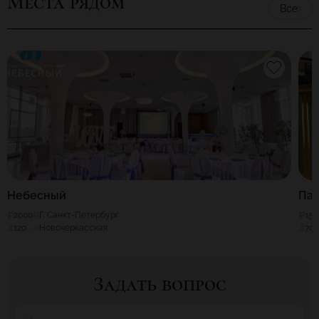
Места рядом
Все
Небесный
Па
2000
Г. Санкт-Петербург
150
120
Новочеркасская
70
Задать вопрос